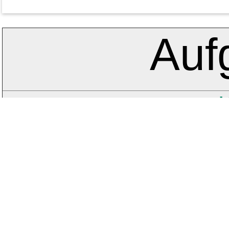
Auf
K
Stand:
Ursula Adelsberger