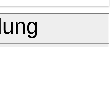
lung
en
ngsprüfung