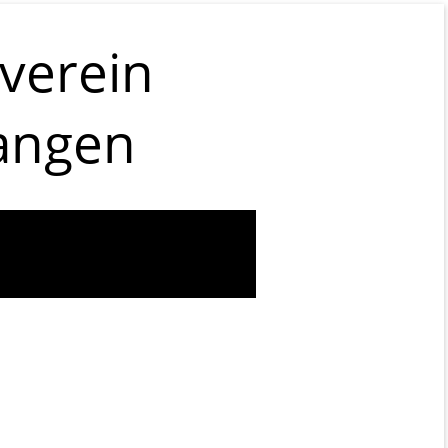
verein
angen