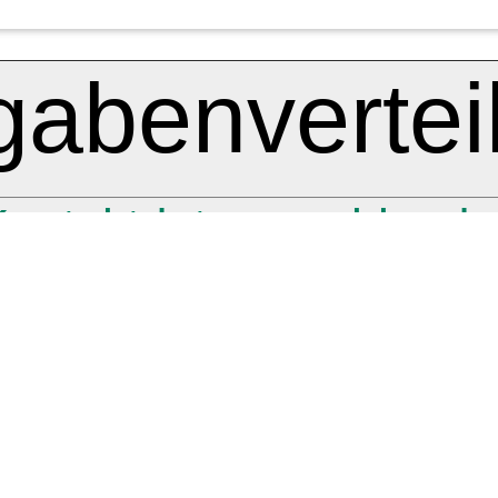
gabenvertei
ontaktdaten ausblend
Rechnu